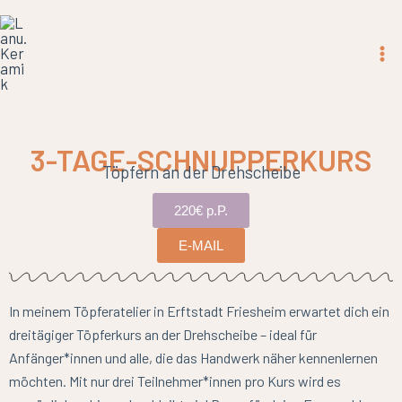
Zum
Inhalt
springen
3-TAGE-SCHNUPPERKURS
Töpfern an der Drehscheibe
220€ p.P.
E-MAIL
In meinem Töpferatelier in Erftstadt Friesheim erwartet dich ein
dreitägiger Töpferkurs an der Drehscheibe – ideal für
Anfänger*innen und alle, die das Handwerk näher kennenlernen
möchten. Mit nur drei Teilnehmer*innen pro Kurs wird es