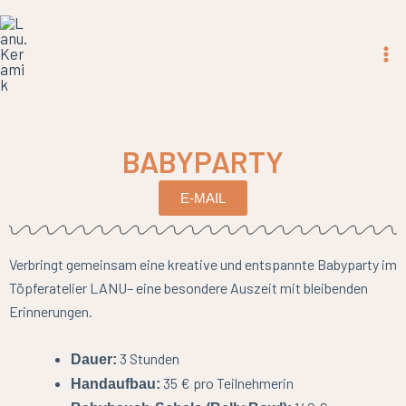
Zum
Inhalt
springen
BABYPARTY
E-MAIL
Verbringt gemeinsam eine kreative und entspannte Babyparty im
Töpferatelier LANU– eine besondere Auszeit mit bleibenden
Erinnerungen.
3 Stunden
Dauer:
35 € pro Teilnehmerin
Handaufbau: